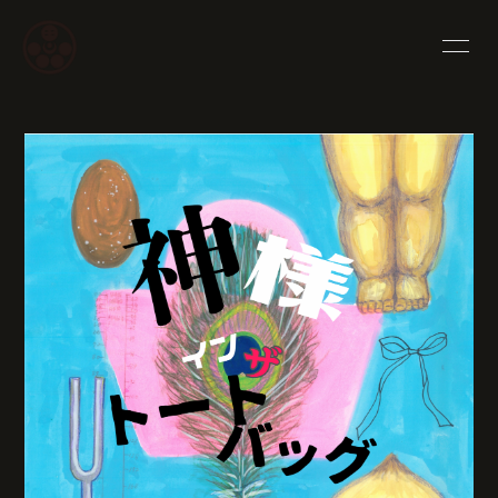
HOME
INFORMATION
PROFILE
SCHEDULE
YOUTUBE
WORKS
SHOP
BLOG
MOVIE
PHOTO
Q&A
な〜ちゃん村