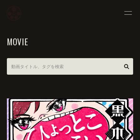
HOME
INFORMATION
MOVIE
PROFILE
SCHEDULE
YOUTUBE
WORKS
SHOP
BLOG
MOVIE
PHOTO
Q&A
な〜ちゃん村