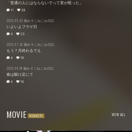
「普通の人にはならないでって君が呪った」
11
38
脳みそこねこね日記
2025.09.02
いよいよフラゲ日
4
23
脳みそこねこね日記
2025.07.30
もう７月終わるでえ
4
19
脳みそこねこね日記
2025.04.24
春は駆け足にて
4
16
MOVIE
VIEW ALL