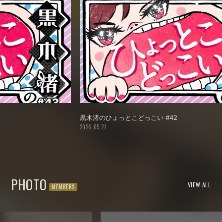
黒木渚のひょっとこどっこい #42
黒
2026.05.21
20
PHOTO
VIEW ALL