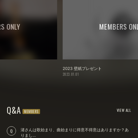
2023 壁紙プレゼント
フ
2023.01.01
20
Q&A
VIEW ALL
渚さんは歌始まり、曲始まりに得意不得意はありますか？あ
りまし…