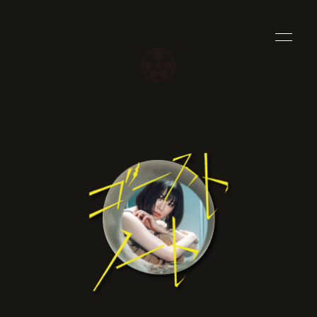
HOME
INFORMATION
PROFILE
SCHEDULE
YOUTUBE
WORKS
SHOP
BLOG
MOVIE
PHOTO
Q&A
な〜ちゃん村