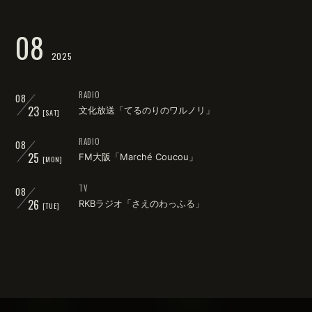
会員登録
ログイン
08
2025
RADIO
08
23
文化放送「てるのりのワルノリ」
[SAT]
RADIO
08
25
FM大阪「Marché Coucou」
[MON]
TV
08
26
RKBラジオ「さえのわっふる」
[TUE]